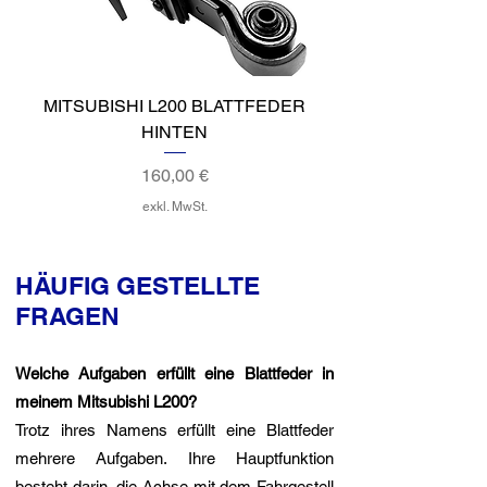
MITSUBISHI L200 BLATTFEDER
MITSUBISHI L200 B
HINTEN
Preis
160,00 €
exkl. MwSt.
HÄUFIG GESTELLTE
FRAGEN
Welche Aufgaben erfüllt eine Blattfeder in
meinem Mitsubishi L200?
Trotz ihres Namens erfüllt eine Blattfeder
mehrere Aufgaben. Ihre Hauptfunktion
besteht darin, die Achse mit dem Fahrgestell