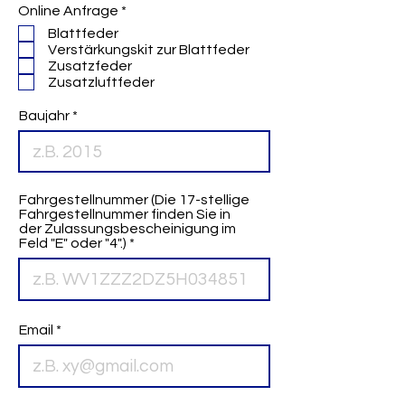
P
Online Anfrage
*
f
Blattfeder
l
Verstärkungskit zur Blattfeder
i
Zusatzfeder
c
Zusatzluftfeder
h
t
f
Baujahr
e
l
d
Fahrgestellnummer (Die 17-stellige
Fahrgestellnummer finden Sie in
der Zulassungsbescheinigung im
Feld "E" oder "4".)
Email