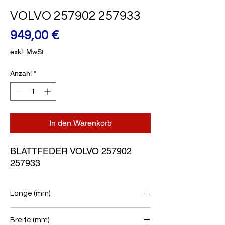
VOLVO 257902 257933
Preis
949,00 €
exkl. MwSt.
Anzahl
*
In den Warenkorb
BLATTFEDER VOLVO 257902 
257933
Länge (mm)
1090+950
Breite (mm)