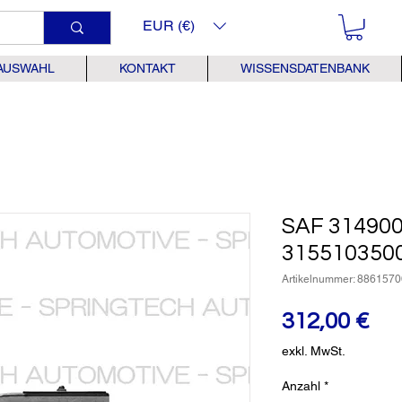
EUR (€)
AUSWAHL
KONTAKT
WISSENSDATENBANK
SAF 31490
315510350
Artikelnummer: 8861570
Pre
312,00 €
exkl. MwSt.
Anzahl
*