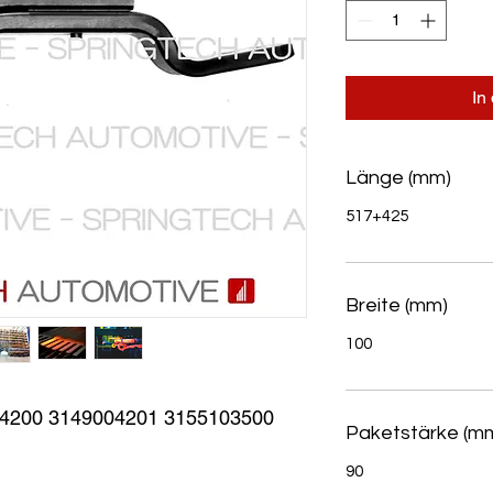
In
Länge (mm)
517+425
Breite (mm)
100
200 3149004201 3155103500 
Paketstärke (m
90