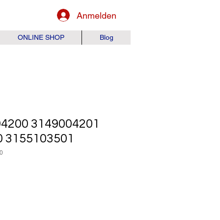
Anmelden
ONLINE SHOP
Blog
04200 3149004201
0 3155103501
0
is