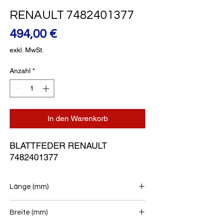
RENAULT 7482401377
Preis
494,00 €
exkl. MwSt.
Anzahl
*
In den Warenkorb
BLATTFEDER RENAULT 
7482401377
Länge (mm)
900+915
Breite (mm)