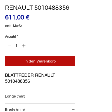
RENAULT 5010488356
Preis
611,00 €
exkl. MwSt.
Anzahl
*
In den Warenkorb
BLATTFEDER RENAULT 
5010488356
Länge (mm)
900+1060
Breite (mm)