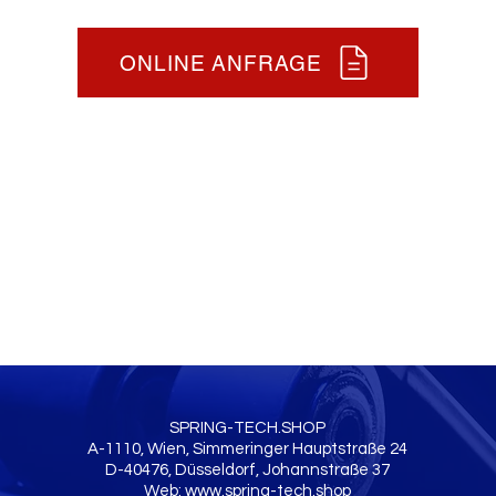
ONLINE ANFRAGE
SPRING-TECH.SHOP
A-1110, Wien, Simmeringer Hauptstraße 24
D-40476, Düsseldorf, Johannstraße 37
Web:
www.spring-tech.shop