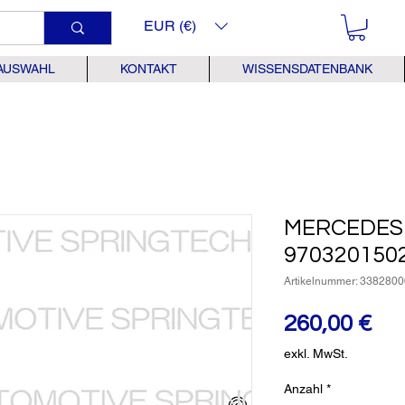
EUR (€)
AUSWAHL
KONTAKT
WISSENSDATENBANK
MERCEDES 
970320150
Artikelnummer: 3382800
Pre
260,00 €
exkl. MwSt.
Anzahl
*