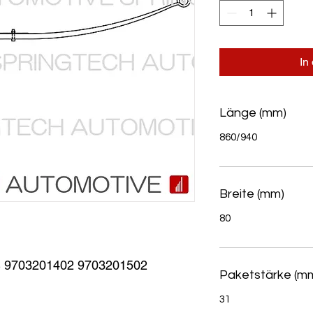
In
Länge (mm)
860/940
Breite (mm)
80
9703201402 9703201502
Paketstärke (m
31