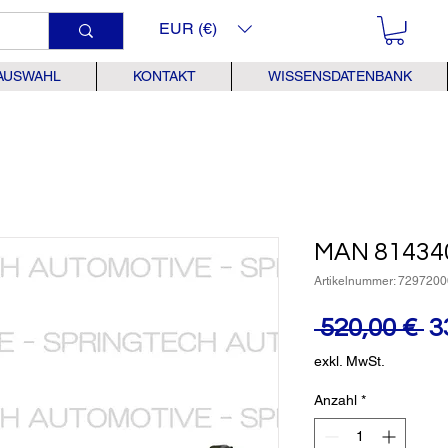
EUR (€)
AUSWAHL
KONTAKT
WISSENSDATENBANK
MAN 81434
Artikelnummer: 7297200
S
 520,00 € 
3
exkl. MwSt.
Anzahl
*