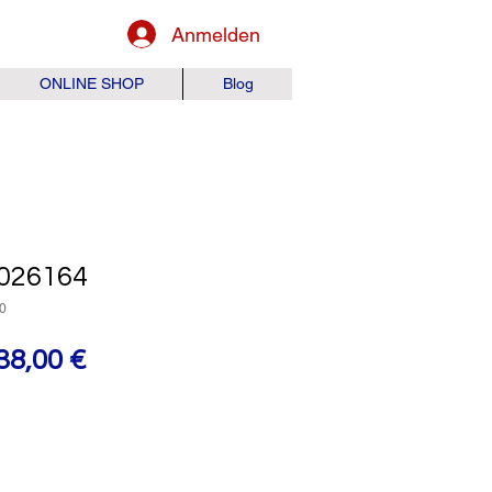
Anmelden
ONLINE SHOP
Blog
026164
0
tandardpreis
Sale-
38,00 €
Preis