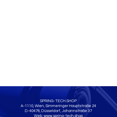
SPRING-TECH.SHOP
A-1110, Wien, Simmeringer Hauptstraße 24
D-40476, Düsseldorf, Johannstraße 37
Web:
www.spring-tech.shop