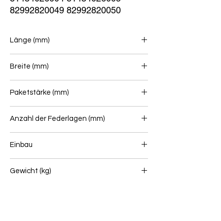
82992820049 82992820050
Länge (mm)
900+700
Breite (mm)
90
Paketstärke (mm)
144
Anzahl der Federlagen (mm)
1+4+1
Einbau
Vorderfeder
Gewicht (kg)
88