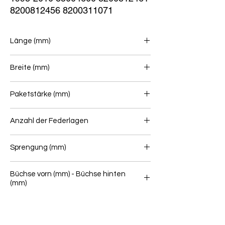
8200812456 8200311071
Länge (mm)
715/715
Breite (mm)
70
Paketstärke (mm)
20
Anzahl der Federlagen
1
Sprengung (mm)
105
Büchse vorn (mm) - Büchse hinten
(mm)
16 / 40 - 14 / 40