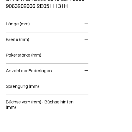
9063202006 2E0511131H
Länge (mm)
740/753
Breite (mm)
70
Paketstärke (mm)
45
Anzahl der Federlagen
2
Sprengung (mm)
48
Büchse vorn (mm) - Büchse hinten
(mm)
12/60 - 12/60