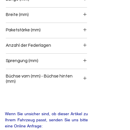
715/715
Breite (mm)
80
Paketstärke (mm)
21
Anzahl der Federlagen
1
Sprengung (mm)
Büchse vorn (mm) - Büchse hinten
(mm)
16/50 - 16/41
Wenn Sie unsicher sind, ob dieser Artikel zu
Ihrem Fahrzeug passt, senden Sie uns bitte
eine Online Anfrage: