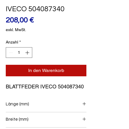
IVECO 504087340
Preis
208,00 €
exkl. MwSt.
Anzahl
*
In den Warenkorb
BLATTFEDER IVECO 504087340
Länge (mm)
857+857
Breite (mm)