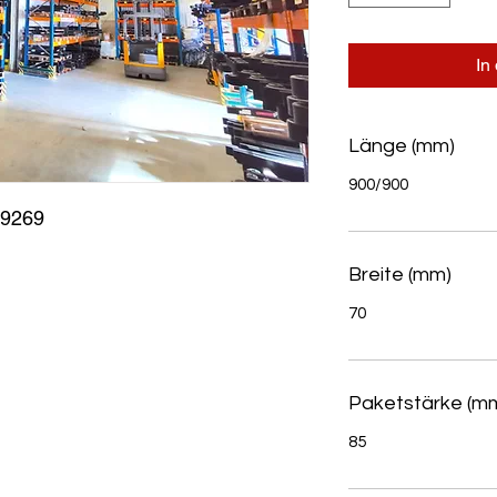
In
Länge (mm)
900/900
9269
Breite (mm)
70
Paketstärke (m
85