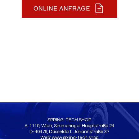
ONLINE ANFRAGE
SPRING-TECH.SHOP
A-1110, Wien, Simmeringer Hauptstraße 24
D-40476, Düsseldorf, Johannstraße 37
Web:
www.spring-tech.shop