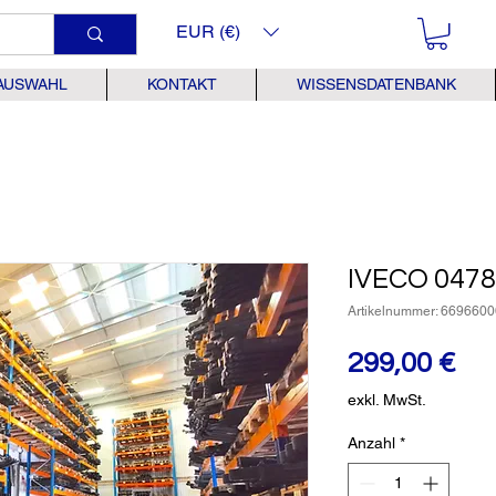
EUR (€)
AUSWAHL
KONTAKT
WISSENSDATENBANK
IVECO 047
Artikelnummer: 6696600
Pre
299,00 €
exkl. MwSt.
Anzahl
*