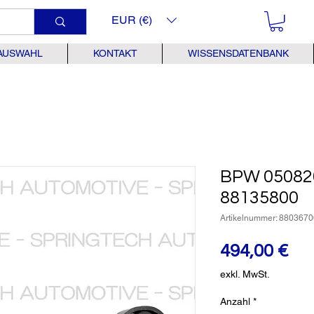
EUR (€)
AUSWAHL
KONTAKT
WISSENSDATENBANK
BPW 05082
88135800
Artikelnummer: 8803670
Pre
494,00 €
exkl. MwSt.
Anzahl
*