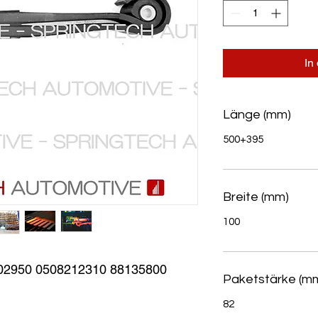
In
Länge (mm)
500+395
Breite (mm)
100
2950 0508212310 88135800
Paketstärke (m
82