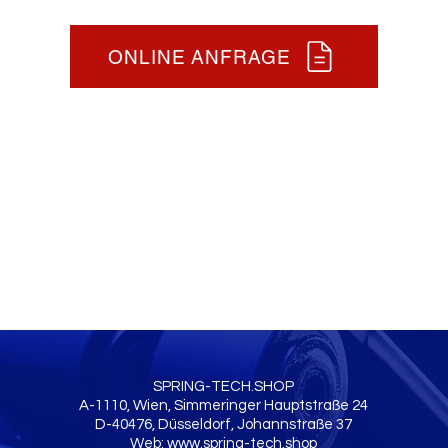
ONLINE ANFRAGE
SPRING-TECH.SHOP
A-1110, Wien, Simmeringer Hauptstraße 24
D-40476, Düsseldorf, Johannstraße 37
Web:
www.spring-tech.shop