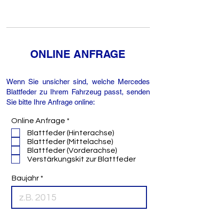
ONLINE ANFRAGE
Wenn Sie unsicher sind, welche Mercedes
Blattfeder zu Ihrem Fahrzeug passt, senden
Sie bitte Ihre Anfrage online:
P
Online Anfrage
*
f
Blattfeder (Hinterachse)
l
Blattfeder (Mittelachse)
i
Blattfeder (Vorderachse)
c
Verstärkungskit zur Blattfeder
h
t
f
Baujahr
e
l
d