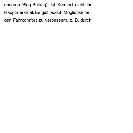
unseren Blog-Beitrag), ist Komfort nicht ihr
Hauptmerkmal. Es gibt jedoch Möglichkeiten,
den Fahrkomfort zu verbessern, z. B. durch
die Verwendung einer schwächeren
Blattfeder oder den Einbau einer zusätzlichen
Luftfederung.
​​Wie kann ich in diesem Online-Shop die
richtige Blattfeder für meinen Mercedes LKW
auswählen und bestellen?
Unser Online-Shop bietet vier Möglichkeiten,
Blattfedern für den Mercedes LKW
auszuwählen und zu bestellen:
Wenn Sie die Artikelnummer (OEM-
Nummer) der Blattfeder kennen, können Sie
direkt im Online-Shop danach suchen. Die
Artikelnummer ist normalerweise auf der