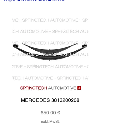
MERCEDES 3813200208
MERCEDES 60132
6013204606 6013
Preis
650,00 €
exkl. MwSt.